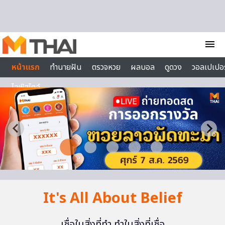
Skip to content
menu
หน้าแรก
ทำนายฝัน
ตรวจหวย
ผลบอล
ดูดวง
วอลเปเปอร
ไลฟ์สไตล์
It's All About Belief
เชื่อในสิ่งที่ทำ ทำในสิ่งที่เชื่อ