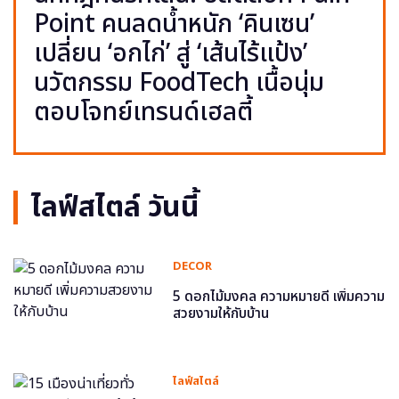
Point คนลดน้ำหนัก ‘คินเซน’
เปลี่ยน ‘อกไก่’ สู่ ‘เส้นไร้แป้ง’
นวัตกรรม FoodTech เนื้อนุ่ม
ตอบโจทย์เทรนด์เฮลตี้
ไลฟ์สไตล์ วันนี้
DECOR
5 ดอกไม้มงคล ความหมายดี เพิ่มความ
สวยงามให้กับบ้าน
ไลฟ์สไตล์