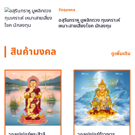
วัตถุมงคล
อสุรินทราหู มูพลิกดวง ทุบเคราะห์
เหมาะสายเสี่ยงโชค นักลงทุน
สินค้ามงคล
ดูเพิ่มเติม
วอลเปเปอร์พระสีวลี
วอลเปเปอร์ท้าวกุเวร