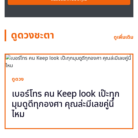
ดูดวงชะตา
ดูเพิ่มเติม
ดูดวง
เบอร์โทร คน Keep look เป๊ะทุก
มุมดูดีทุกองศา คุณล่ะมีเลขคู่นี้
ไหม