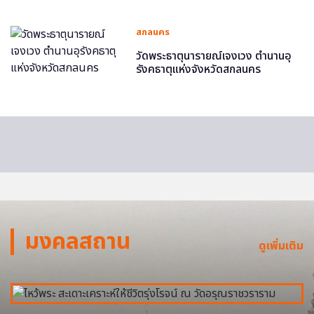
สกลนคร
วัดพระธาตุนารายณ์เจงเวง ตำนานอุ
รังคธาตุแห่งจังหวัดสกลนคร
มงคลสถาน
ดูเพิ่มเติม