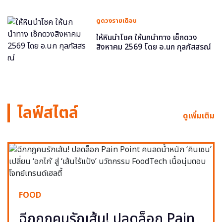
ดูดวงรายเดือน
ให้หินนำโชค ให้นกนำทาง เช็กดวง
สิงหาคม 2569 โดย อ.นก กุลภัสสรณ์
ไลฟ์สไตล์
ดูเพิ่มเติม
FOOD
ฉีกกฎคนรักเส้น! ปลดล็อก Pain