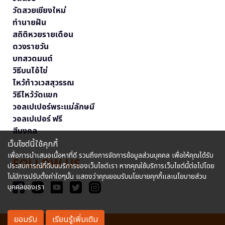
วัดสวยเชียงใหม่
ทำนายฝัน
สถิติหวยรายเดือน
ดวงรายวัน
บทสวดมนต์
วิธีบนไอ้ไข่
ไหว้ท้าวเวสสุวรรณ
วิธีไหว้วัดแขก
วอลเปเปอร์พระแม่ลักษมี
วอลเปเปอร์ ฟรี
สีมงคล
เว็บไซต์นี้ใช้คุกกี้
เพื่อการนำเสนอเนื้อหาที่ดี รวมถึงการจัดการข้อมูลส่วนบุคคล เพื่อให้คุณได้รับ
FOLLOW US
ประสบการณ์ที่ดีบนบริการของเว็บไซต์เรา หากคุณใช้บริการเว็บไซต์นี้ต่อไปโดย
ไม่มีการปรับตั้งค่าใดๆนั้น แสดงว่าคุณยอมรับนโยบายคุกกี้และนโยบายส่วน
บุคคลของเรา
ยอมรับ
เรียนรู้เพิ่มเติม