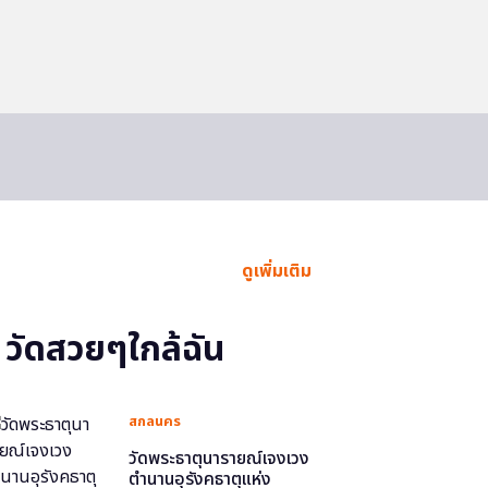
ดูเพิ่มเติม
วัดสวยๆใกล้ฉัน
สกลนคร
วัดพระธาตุนารายณ์เจงเวง
ตำนานอุรังคธาตุแห่ง