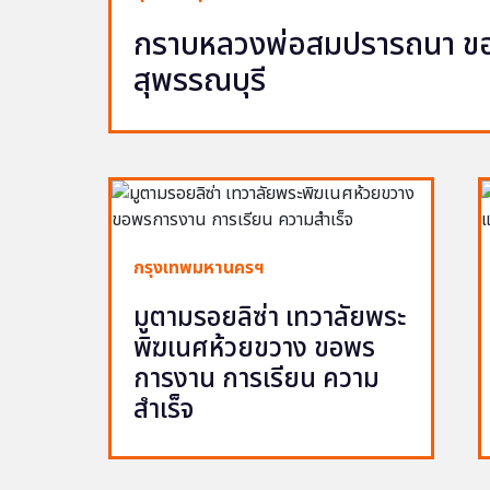
กราบหลวงพ่อสมปรารถนา ขอพ
สุพรรณบุรี
กรุงเทพมหานครฯ
มูตามรอยลิซ่า เทวาลัยพระ
พิฆเนศห้วยขวาง ขอพร
การงาน การเรียน ความ
สำเร็จ