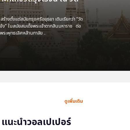
้างตั้งแต่สมัยกรุงศรีอยุธยา เดิมเรียกว่า “วัด
แจ้ง” ในสมัยสมเด็จพระเจ้าตากสินมหาราช ต่อ
พระพุทธเลิศหล้านภาลัย ..
ดูเพิ่มเติม
แนะนำวอลเปเปอร์