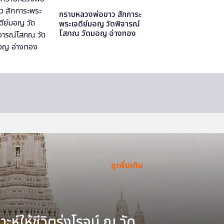
กราบหลวงพ่อขาว สักการะ
พระเจดีย์มอญ วัดพิจารณ์
โสภณ วัดมอญ อ่างทอง
ดูเพิ่มเติม
ะห์ให้ชีวิตรุ่งโรจน์ ณ วัด