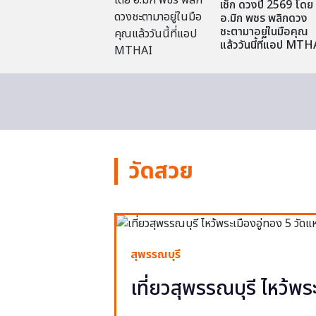
เช็ก ดวงปี 2569 โดย
อ.มิก พชร พลิกดวง
ชะตามาอยู่ในมือคุณ
แล้ววันนี้ที่แอป MTH
วัดสวย
สุพรรณบุรี
เที่ยวสุพรรณบุรี ไหว้พร