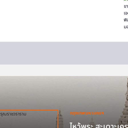
กรุงเทพมหานครฯ
ไหว้พระ สะเดาะเครา